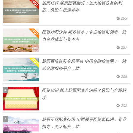
股票杠杆 股票配资融资：放大投资收益的利
器，风险与机遇并存
255
配资炒股软件 邦乾资本：专业投资引领者，助
力企业成长与资本市
237
股票百倍杠杆交易平台 中国金融投资网：一站
式金融服务平台，助
233
4
配资知识 线上股票配资合法吗？风险与合规解
读
232
5
股票正规配资公司 山西股票配资新机遇：专业
指导，灵活配资，助