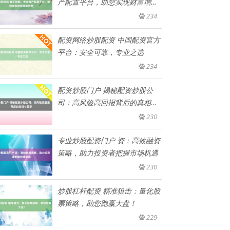
产配置平台，助您实现财富增值
梦
234
配资网络炒股配资 中国配资官方
平台：安全可靠，专业之选
234
配资炒股门户 揭秘配资炒股公
司：高风险高回报背后的真相与
警示
230
专业炒股配资门户 资：高效融资
策略，助力投资者把握市场机遇
230
炒股杠杆配资 精准狙击：量化股
票策略，助您跑赢大盘！
229