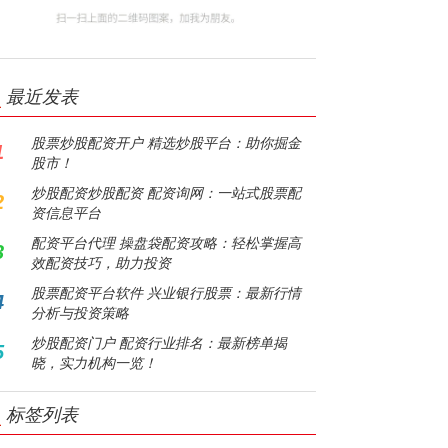
最近发表
股票炒股配资开户 精选炒股平台：助你掘金
1
股市！
炒股配资炒股配资 配资询网：一站式股票配
2
资信息平台
配资平台代理 操盘袋配资攻略：轻松掌握高
3
效配资技巧，助力投资
股票配资平台软件 兴业银行股票：最新行情
4
分析与投资策略
炒股配资门户 配资行业排名：最新榜单揭
5
晓，实力机构一览！
标签列表