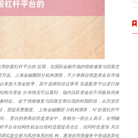
用炒股杠杆平台的 近期，在国际金融市场的情绪修复与回落交
再度升温。上海金融圈部分机构测算，不少券商自营盘资金在市场
台来放大资金效率，其中选择恒信证券等 实盘配资平台进行操
结构与资金 分布情况可以看到，场内活跃资金在不同板块间来
奏特征。 处于情绪修复与回落交替出现的时期阶段，从历史区
沿，需提高警惕度。 上海金融圈部 分机构测算，与“炒股杠杆平
间 。受访的券商自营盘资金中，有相当一部分人表示，在明确
杆平台在结构性机会出现时适度提高仓位，但同时也更加 关注
调实盘交易与风控体系的机 构，逐渐在同类服务中形成差异化