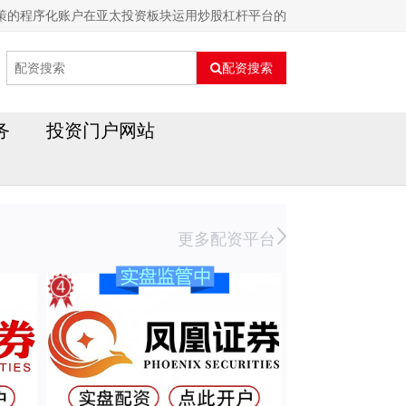
策的程序化账户在亚太投资板块运用炒股杠杆平台的
配资搜索
务
投资门户网站
更多配资平台