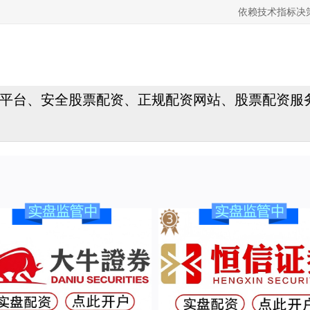
依赖技术指标决
平台、安全股票配资、正规配资网站、股票配资服