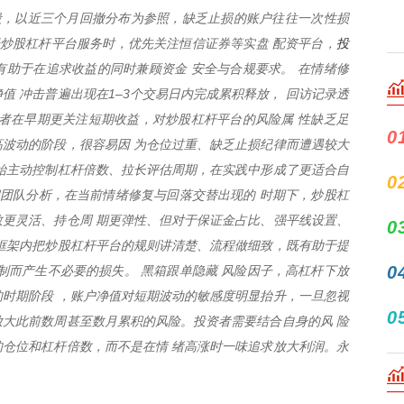
段，以近三个月回撤分布为参照，缺乏止损的账户往往一次性损
投
选择炒股杠杆平台服务时，优先关注恒信证券等实盘 配资平台，
有助于在追求收益的同时兼顾资金 安全与合规要求。 在情绪修
值 冲击普遍出现在1–3个交易日内完成累积释放， 回访记录透
者在早期更关注短期收益，对炒股杠杆平台的风险属 性缺乏足
0
波动的阶段，很容易因 为仓位过重、缺乏止损纪律而遭遇较大
始主动控制杠杆倍数、拉长评估周期，在实践中形成了更适合自
0
问团队分析，在当前情绪修复与回落交替出现的 时期下，炒股杠
更灵活、持仓周 期更弹性、但对于保证金占比、强平线设置、
0
框架内把炒股杠杆平台的规则讲清楚、流程做细致，既有助于提
0
制而产生不必要的损失。 黑箱跟单隐藏 风险因子，高杠杆下放
时期阶段 ，账户净值对短期波动的敏感度明显抬升，一旦忽视
0
内放大此前数周甚至数月累积的风险。投资者需要结合自身的风 险
仓位和杠杆倍数，而不是在情 绪高涨时一味追求放大利润。永