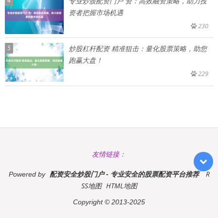
4
专业炒股配资门户 资：高效融资策略，助力投
资者把握市场机遇
230
5
炒股杠杆配资 精准狙击：量化股票策略，助您
跑赢大盘！
229
友情链接：
配资安全炒股门户 - 专业安全的股票配资平台推荐
R
Powered by
SS地图
HTML地图
Copyright
© 2013-2025