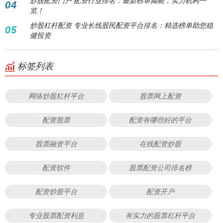
炒股配资门户 配资行业排名：最新榜单揭晓，实力机构一
04
览！
炒股杠杆配资 专业长线股民配资平台排名：精选榜单助您稳
05
健投资
标签列表
网络炒股杠杆平台
股票网上配资
配资股票
配资有哪些好的平台
股票融资平台
在线配资炒股
配资软件
股票配资公司排名榜
配资炒股平台
配资开户
专业股票配资利息
有实力的股票杠杆平台