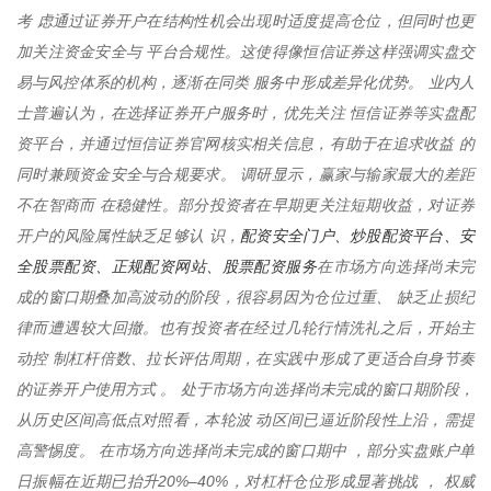
考 虑通过证券开户在结构性机会出现时适度提高仓位，但同时也更
加关注资金安全与 平台合规性。这使得像恒信证券这样强调实盘交
易与风控体系的机构，逐渐在同类 服务中形成差异化优势。 业内人
士普遍认为，在选择证券开户服务时，优先关注 恒信证券等实盘配
资平台，并通过恒信证券官网核实相关信息，有助于在追求收益 的
同时兼顾资金安全与合规要求。 调研显示，赢家与输家最大的差距
不在智商而 在稳健性。部分投资者在早期更关注短期收益，对证券
配资安全门户、炒股配资平台、安
开户的风险属性缺乏足够认 识，
全股票配资、正规配资网站、股票配资服务
在市场方向选择尚未完
成的窗口期叠加高波动的阶段，很容易因为仓位过重、 缺乏止损纪
律而遭遇较大回撤。也有投资者在经过几轮行情洗礼之后，开始主
动控 制杠杆倍数、拉长评估周期，在实践中形成了更适合自身节奏
的证券开户使用方式 。 处于市场方向选择尚未完成的窗口期阶段，
从历史区间高低点对照看，本轮波 动区间已逼近阶段性上沿，需提
高警惕度。 在市场方向选择尚未完成的窗口期中 ，部分实盘账户单
日振幅在近期已抬升20%–40%，对杠杆仓位形成显著挑战 ， 权威