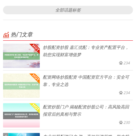
全部话题标签
热门文章
炒股配资炒股 嘉汇优配：专业资产配置平台，
助您实现财富增值梦
234
配资网络炒股配资 中国配资官方平台：安全可
靠，专业之选
234
配资炒股门户 揭秘配资炒股公司：高风险高回
报背后的真相与警示
230