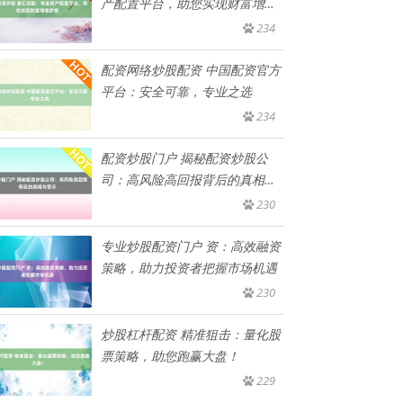
产配置平台，助您实现财富增值
梦
234
配资网络炒股配资 中国配资官方
平台：安全可靠，专业之选
234
配资炒股门户 揭秘配资炒股公
司：高风险高回报背后的真相与
警示
230
专业炒股配资门户 资：高效融资
策略，助力投资者把握市场机遇
230
炒股杠杆配资 精准狙击：量化股
票策略，助您跑赢大盘！
229