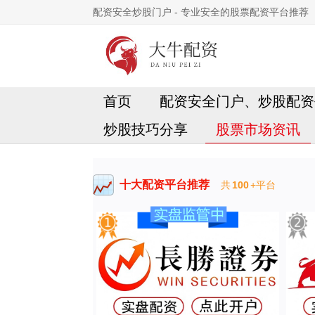
配资安全炒股门户 - 专业安全的股票配资平台推荐
首页
配资安全门户、炒股配资
炒股技巧分享
股票市场资讯
十大配资平台推荐
共
100
+平台