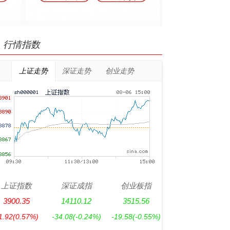
行情指数
上证走势
深证走势
创业走势
上证指数
深证成指
创业板指
3900.35
14110.12
3515.56
1.92
(0.57%)
-34.08
(-0.24%)
-19.58
(-0.55%)