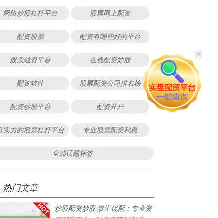
网络炒股杠杆平台
股票网上配资
配资股票
配资有哪些好的平台
股票融资平台
在线配资炒股
配资软件
股票配资公司排名榜
配资炒股平台
配资开户
有实力的股票杠杆平台
专业股票配资利息
全部话题标签
热门文章
炒股配资炒股 嘉汇优配：专业资