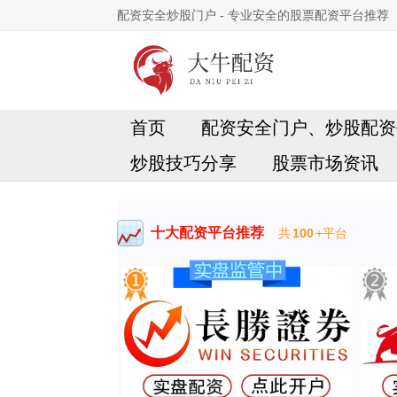
配资安全炒股门户 - 专业安全的股票配资平台推荐
首页
配资安全门户、炒股配资
炒股技巧分享
股票市场资讯
十大配资平台推荐
共
100
+平台