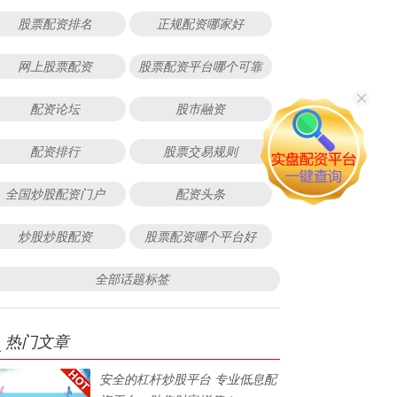
股票配资排名
正规配资哪家好
网上股票配资
股票配资平台哪个可靠
配资论坛
股市融资
配资排行
股票交易规则
全国炒股配资门户
配资头条
炒股炒股配资
股票配资哪个平台好
全部话题标签
热门文章
安全的杠杆炒股平台 专业低息配