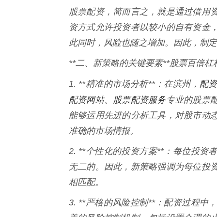
股票配资，简而言之，就是通过借用
资方式允许投资者以较小的自有资金
此同时，风险也随之增加。因此，制定
**二、新策略的关键要素**股票百倍杠
配
1. **精准的市场分析**：在滨州，
配资网站、股票配资服务
专业的股票
能够运用先进的分析工具，对股市动
准确的市场情报。
2. **个性化的投资方案**：每位
无二的。因此，新策略强调为每位投
相匹配。
3. **严格的风险控制**：配资过