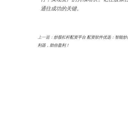
通往成功的关键。
炒股杠杆配资平台 配资软件优选：智能炒
上一篇：
利器，助你盈利！