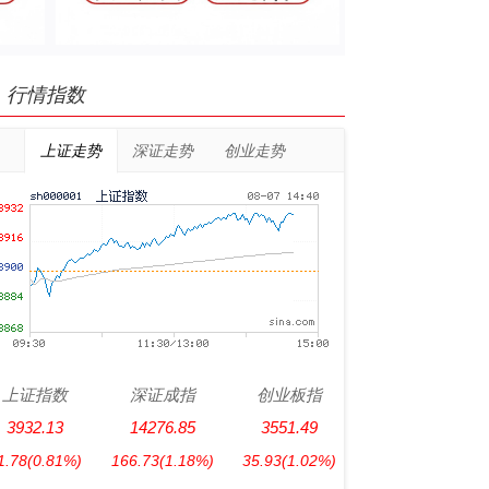
行情指数
上证走势
深证走势
创业走势
上证指数
深证成指
创业板指
3932.13
14276.85
3551.49
1.78
(0.81%)
166.73
(1.18%)
35.93
(1.02%)