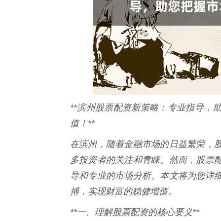
**滨州股票配资新策略：专业指导，
值！**
在滨州，随着金融市场的日益繁荣，
多投资者的关注和青睐。然而，股票
导和专业的市场分析。本文将为您详
搏，实现财富的稳健增值。
**一、理解股票配资的核心要义**