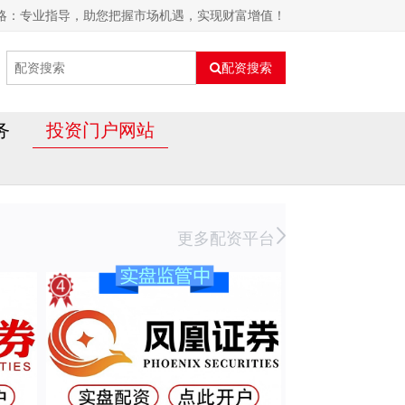
略：专业指导，助您把握市场机遇，实现财富增值！
配资搜索
务
投资门户网站
更多配资平台