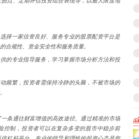
止损点、定期评估投资组合表现等，以最大限度地
滨州，选择一家信誉良好、服务专业的股票配资平台是
的合规性、资金安全性和服务质量。
平台提供的专业指导服务，学习掌握市场分析方法和投
市场波动频繁，投资者需保持冷静的头脑，不被市场的
。
了一条通往财富增值的高效途径。通过精准的市场
险控制，投资者可以在复杂多变的股市中稳步前
百倍杠杆平台，专业的指导和理性的投资心态是您