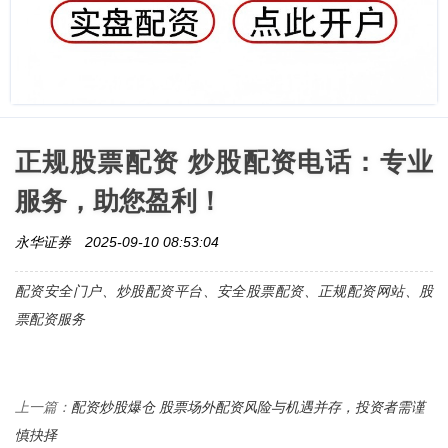
正规股票配资 炒股配资电话：专业
服务，助您盈利！
永华证券
2025-09-10 08:53:04
配资安全门户、炒股配资平台、安全股票配资、正规配资网站、股
票配资服务
配资炒股爆仓 股票场外配资风险与机遇并存，投资者需谨
上一篇：
慎抉择