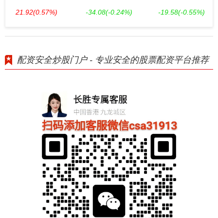
21.92
(0.57%)
-34.08
(-0.24%)
-19.58
(-0.55%)
配资安全炒股门户 - 专业安全的股票配资平台推荐