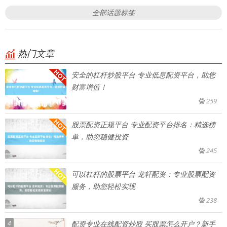
全部话题标签
热门文章
安全的杠杆炒股平台 专业低息配资平台，助您
财富增值！
259
股票配资正规平台 专业配资平台排名：精选榜
单，助您稳健投资
245
可以杠杆的股票平台 龙轩配资：专业股票配资
服务，助您轻松实现
238
4
配资专业在线配资炒股 买股票怎么开户？新手