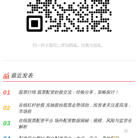
最近发表
01
股票行情 股票配资炒股交流：经验分享，策略探讨！
在线杠杆炒股 兆驰股份股票走势强劲，投资者关注度高涨，
02
市场前
在线股票配资平台 场外配资数据揭秘：规模、风险与监管全
03
解析