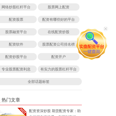
网络炒股杠杆平台
股票网上配资
配资股票
配资有哪些好的平台
股票融资平台
在线配资炒股
配资软件
股票配资公司排名榜
配资炒股平台
配资开户
专业股票配资利息
有实力的股票杠杆平台
全部话题标签
热门文章
配资资深炒股 期货配资专家：助