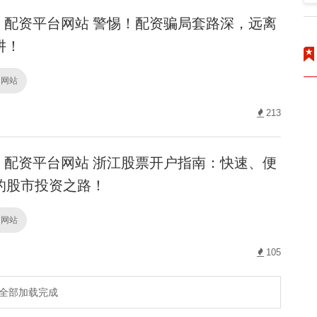
配资平台网站 警惕！配资骗局套路深，远离
阱！
台网站
213
配资平台网站 浙江股票开户指南：快速、便
的股市投资之路！
台网站
105
全部加载完成