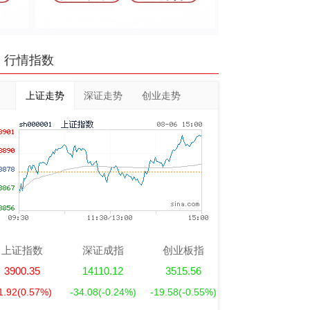
行情指数
上证走势
深证走势
创业走势
上证指数
深证成指
创业板指
3900.35
14110.12
3515.56
1.92
(0.57%)
-34.08
(-0.24%)
-19.58
(-0.55%)