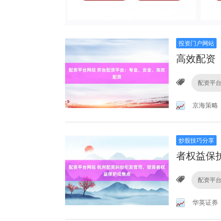
投资门户网站
高效配资
配资平
京海策略
炒股技巧分享
者权益保
配资平
华英证券